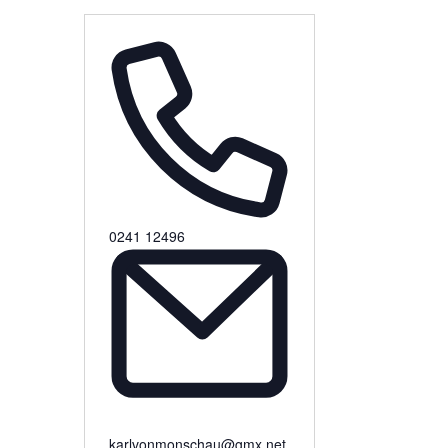
0241 12496
karlvonmonschau@gmx.net