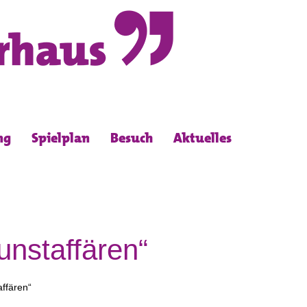
ng
Spielplan
Besuch
Aktuelles
unstaffären“
affären“