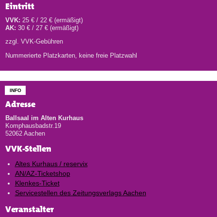
Eintritt
VVK:
25 € / 22 € (ermäßigt)
AK:
30 € / 27 € (ermäßigt)
zzgl. VVK-Gebühren
Nummerierte Platzkarten, keine freie Platzwahl
INFO
Adresse
Ballsaal im Alten Kurhaus
Komphausbadstr.19
52062 Aachen
VVK-Stellen
Altes Kurhaus / reservix
AN/AZ-Ticketshop
Klenkes-Ticket
Servicestellen des Zeitungsverlags Aachen
Veranstalter