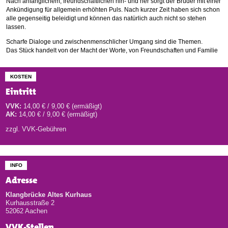
Nach anfänglichem, freundschaftlichen hin- und her sorgt der Bruder mit einer
Ankündigung für allgemein erhöhten Puls. Nach kurzer Zeit haben sich schon
alle gegenseitig beleidigt und können das natürlich auch nicht so stehen
lassen.
Scharfe Dialoge und zwischenmenschlicher Umgang sind die Themen.
Das Stück handelt von der Macht der Worte, von Freundschaften und Familie
KOSTEN
Eintritt
VVK:
14,00 € / 9,00 € (ermäßigt)
AK:
14,00 € / 9,00 € (ermäßigt)
zzgl. VVK-Gebühren
INFO
Adresse
Klangbrücke Altes Kurhaus
Kurhausstraße 2
52062 Aachen
VVK-Stellen