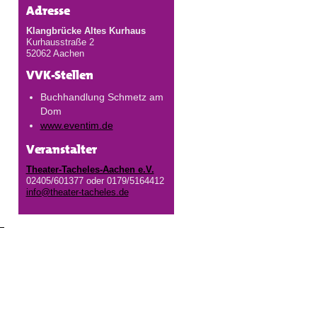
Adresse
Klangbrücke Altes Kurhaus
Kurhausstraße 2
52062 Aachen
VVK-Stellen
Buchhandlung Schmetz am
Dom
www.eventim.de
Veranstalter
Theater-Tacheles-Aachen e.V.
02405/601377 oder 0179/5164412
info@theater-tacheles.de