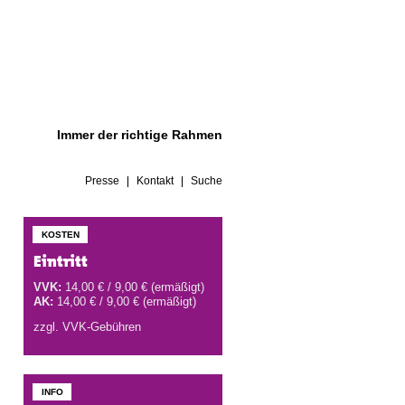
Immer der richtige Rahmen
Presse
Kontakt
Suche
KOSTEN
Eintritt
VVK:
14,00 € / 9,00 € (ermäßigt)
AK:
14,00 € / 9,00 € (ermäßigt)
zzgl. VVK-Gebühren
INFO