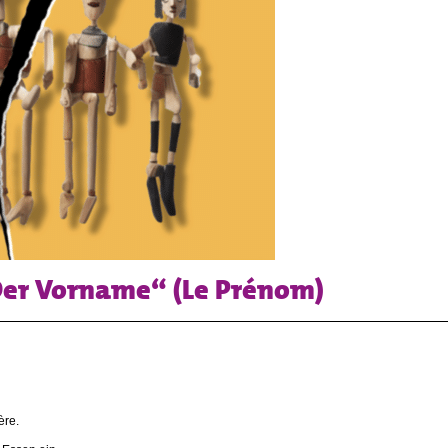
Der Vorname“ (Le Prénom)
ère.