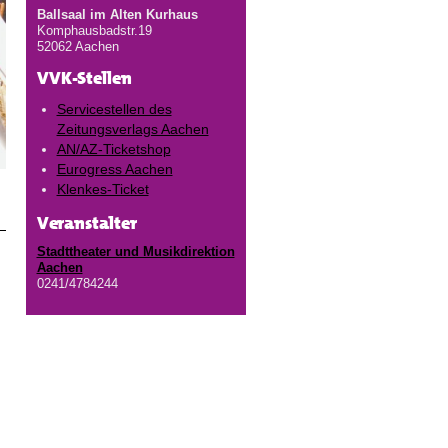
Ballsaal im Alten Kurhaus
Komphausbadstr.19
52062 Aachen
VVK-Stellen
Servicestellen des
Zeitungsverlags Aachen
AN/AZ-Ticketshop
Eurogress Aachen
Klenkes-Ticket
Veranstalter
Stadttheater und Musikdirektion
Aachen
0241/4784244