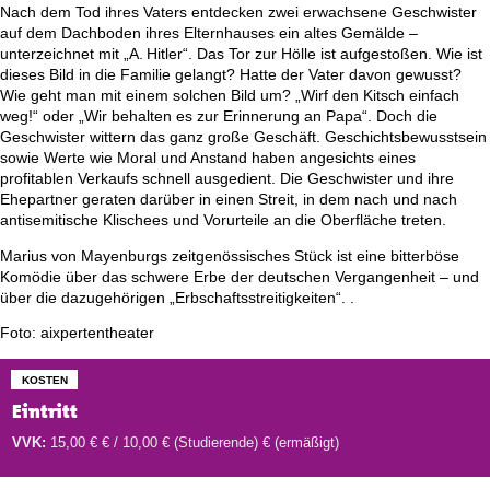
Nach dem Tod ihres Vaters entdecken zwei erwachsene Geschwister
auf dem Dachboden ihres Elternhauses ein altes Gemälde –
unterzeichnet mit „A. Hitler“. Das Tor zur Hölle ist aufgestoßen. Wie ist
dieses Bild in die Familie gelangt? Hatte der Vater davon gewusst?
Wie geht man mit einem solchen Bild um? „Wirf den Kitsch einfach
weg!“ oder „Wir behalten es zur Erinnerung an Papa“. Doch die
Geschwister wittern das ganz große Geschäft. Geschichtsbewusstsein
sowie Werte wie Moral und Anstand haben angesichts eines
profitablen Verkaufs schnell ausgedient. Die Geschwister und ihre
Ehepartner geraten darüber in einen Streit, in dem nach und nach
antisemitische Klischees und Vorurteile an die Oberfläche treten.
Marius von Mayenburgs zeitgenössisches Stück ist eine bitterböse
Komödie über das schwere Erbe der deutschen Vergangenheit – und
über die dazugehörigen „Erbschaftsstreitigkeiten“. .
Foto: aixpertentheater
KOSTEN
Eintritt
VVK:
15,00 € € / 10,00 € (Studierende) € (ermäßigt)