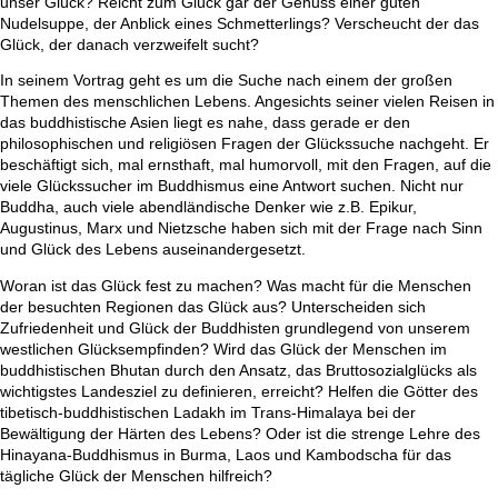
unser Glück? Reicht zum Glück gar der Genuss einer guten
Nudelsuppe, der Anblick eines Schmetterlings? Verscheucht der das
Glück, der danach verzweifelt sucht?
In seinem Vortrag geht es um die Suche nach einem der großen
Themen des menschlichen Lebens. Angesichts seiner vielen Reisen in
das buddhistische Asien liegt es nahe, dass gerade er den
philosophischen und religiösen Fragen der Glückssuche nachgeht. Er
beschäftigt sich, mal ernsthaft, mal humorvoll, mit den Fragen, auf die
viele Glückssucher im Buddhismus eine Antwort suchen. Nicht nur
Buddha, auch viele abendländische Denker wie z.B. Epikur,
Augustinus, Marx und Nietzsche haben sich mit der Frage nach Sinn
und Glück des Lebens auseinandergesetzt.
Woran ist das Glück fest zu machen? Was macht für die Menschen
der besuchten Regionen das Glück aus? Unterscheiden sich
Zufriedenheit und Glück der Buddhisten grundlegend von unserem
westlichen Glücksempfinden? Wird das Glück der Menschen im
buddhistischen Bhutan durch den Ansatz, das Bruttosozialglücks als
wichtigstes Landesziel zu definieren, erreicht? Helfen die Götter des
tibetisch-buddhistischen Ladakh im Trans-Himalaya bei der
Bewältigung der Härten des Lebens? Oder ist die strenge Lehre des
Hinayana-Buddhismus in Burma, Laos und Kambodscha für das
tägliche Glück der Menschen hilfreich?