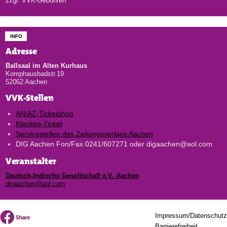
zzgl. VVK-Gebühren
INFO
Adresse
Ballsaal im Alten Kurhaus
Komphausbadstr.19
52062 Aachen
VVK-Stellen
AN/AZ-Ticketshop
Klenkes-Ticket
Servicestellen des Zeitungsverlags Aachen
DIG Aachen Fon/Fax 0241/607271 oder digaachen@aol.com
Veranstalter
Deutsch-Indische Gesellschaft e.V. Aachen
digaachen@aol.com
Impressum/Datenschutz
Barrierefreiheit