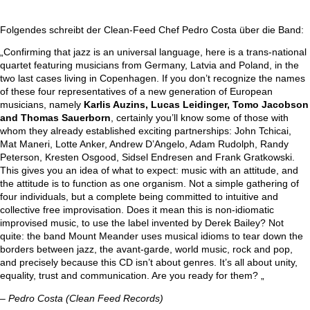
Folgendes schreibt der Clean-Feed Chef Pedro Costa über die Band:
„Confirming that jazz is an universal language, here is a trans-national
quartet featuring musicians from Germany, Latvia and Poland, in the
two last cases living in Copenhagen. If you don’t recognize the names
of these four representatives of a new generation of European
musicians, namely
Karlis Auzins, Lucas Leidinger, Tomo Jacobson
and Thomas Sauerborn
, certainly you’ll know some of those with
whom they already established exciting partnerships: John Tchicai,
Mat Maneri, Lotte Anker, Andrew D’Angelo, Adam Rudolph, Randy
Peterson, Kresten Osgood, Sidsel Endresen and Frank Gratkowski.
This gives you an idea of what to expect: music with an attitude, and
the attitude is to function as one organism. Not a simple gathering of
four individuals, but a complete being committed to intuitive and
collective free improvisation. Does it mean this is non-idiomatic
improvised music, to use the label invented by Derek Bailey? Not
quite: the band Mount Meander uses musical idioms to tear down the
borders between jazz, the avant-garde, world music, rock and pop,
and precisely because this CD isn’t about genres. It’s all about unity,
equality, trust and communication. Are you ready for them? „
– Pedro Costa (Clean Feed Records)