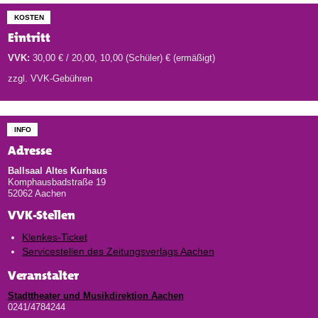
KOSTEN
Eintritt
VVK:
30,00 € / 20,00, 10,00 (Schüler) € (ermäßigt)
zzgl. VVK-Gebühren
INFO
Adresse
Ballsaal Altes Kurhaus
Komphausbadstraße 19
52062 Aachen
VVK-Stellen
Klenkes-Ticket
Servicestellen des Zeitungsverlags Aachen
Veranstalter
Stadttheater und Musikdirektion Aachen
0241/4784244