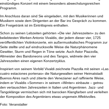
einstündiges Konzert mit einem besonders abwechslungsreichen
Programm.
Im Anschluss daran sind Sie eingeladen, mit den Musikerinnen und
Musikern sowie dem Dirigenten an der Bar ins Gespräch zu kommen.
Ein Freigetränk ist im Eintrittspreis enthalten.
Schon zu seinen Lebzeiten gehörten »Die vier Jahreszeiten« zu den
beliebtesten Werken Antonio Vivaldis, der jedem dieser vier, 1725
veröffentlichten Violinkonzerte, ein außermusikalisches Programm zur
Seite stellte und auf eindrucksvolle Weise die Naturphänomene
Gewitter, Sturm und Regen in Töne setzte. Auch Astor Piazzolla,
Altmeister des Bandoneons und des Tangos, widmete den vier
Jahreszeiten einen eigenen Konzertzyklus.
Inspiriert von seinem Vorbild Vivaldi zeichnete Piazolla mit seinen »Las
cuatro estaciones portenas« die Naturgewalten seiner Heimatstadt
Buenos Aires nach und zitierte den Venezianer auf raffinierte Weise,
indem er Vivaldis »Sommer« in seinem »Winter« einbaute – getreu
den vertauschten Jahreszeiten in Italien und Argentinien. Jazz- und
Tangoklänge vermischen sich mit barocken Klangfarben und verleihen
der Komposition des Argentiniers etwas ungemein Affektvolles.
Foto: Veranstalter