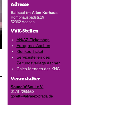
Adresse
Ballsaal im Alten Kurhaus
Komphausbadstr.19
52062 Aachen
VVK-Stellen
AN/AZ-Ticketshop
Eurogress Aachen
Klenkes-Ticket
Servicestellen des
Zeitungsverlags Aachen
Chico Mendes der KHG
Veranstalter
Sound’n’Soul e.V.
0178-7265562
goretti@alvarez-prada.de