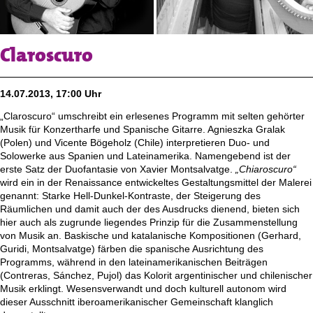
Claroscuro
14.07.2013, 17:00 Uhr
„Claroscuro“ umschreibt ein erlesenes Programm mit selten gehörter
Musik für Konzertharfe und Spanische Gitarre. Agnieszka Gralak
(Polen) und Vicente Bögeholz (Chile) interpretieren Duo- und
Solowerke aus Spanien und Lateinamerika. Namengebend ist der
erste Satz der Duofantasie von Xavier Montsalvatge.
„Chiaroscuro“
wird ein in der Renaissance
entwickeltes Gestaltungsmittel der Malerei
genannt: Starke Hell-Dunkel-Kontraste, der Steigerung des
Räumlichen und damit auch der des Ausdrucks dienend, bieten sich
hier auch als zugrunde liegendes Prinzip für die Zusammenstellung
von Musik an. Baskische und katalanische Kompositionen (Gerhard,
Guridi, Montsalvatge) färben die spanische Ausrichtung des
Programms, während in den lateinamerikanischen Beiträgen
(Contreras, Sánchez, Pujol) das Kolorit argentinischer und chilenischer
Musik erklingt. Wesensverwandt und doch kulturell autonom wird
dieser Ausschnitt iberoamerikanischer Gemeinschaft klanglich