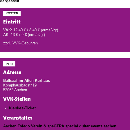
dargestellt.
KOSTEN
Eintritt
VVK:
12,40 € / 8,40 € (ermäßigt)
AK:
13 € / 9 € (ermäßigt)
zzgl. VVK-Gebühren
INFO
Adresse
Ballsaal im Alten Kurhaus
Komphausbadstr.19
52062 Aachen
VVK-Stellen
Klenkes-Ticket
Veranstalter
Aachen Toledo Verein & speGTRA special guitar events aachen