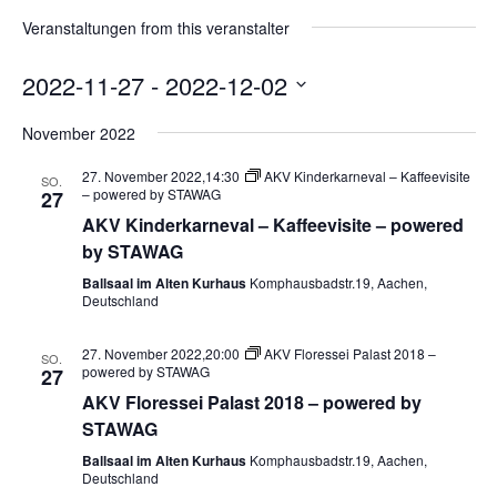
Veranstaltungen from this veranstalter
2022-11-27
 - 
2022-12-02
Datum
November 2022
wählen.
27. November 2022,14:30
AKV Kinderkarneval – Kaffeevisite
SO.
– powered by STAWAG
27
AKV Kinderkarneval – Kaffeevisite – powered
by STAWAG
Ballsaal im Alten Kurhaus
Komphausbadstr.19, Aachen,
Deutschland
27. November 2022,20:00
AKV Floressei Palast 2018 –
SO.
powered by STAWAG
27
AKV Floressei Palast 2018 – powered by
STAWAG
Ballsaal im Alten Kurhaus
Komphausbadstr.19, Aachen,
Deutschland