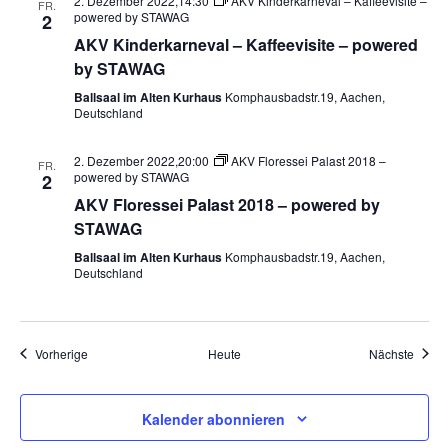
2. Dezember 2022,14:30
AKV Kinderkarneval – Kaffeevisite –
FR.
powered by STAWAG
2
AKV Kinderkarneval – Kaffeevisite – powered
by STAWAG
Ballsaal im Alten Kurhaus
Komphausbadstr.19, Aachen,
Deutschland
2. Dezember 2022,20:00
AKV Floressei Palast 2018 –
FR.
powered by STAWAG
2
AKV Floressei Palast 2018 – powered by
STAWAG
Ballsaal im Alten Kurhaus
Komphausbadstr.19, Aachen,
Deutschland
Veranstaltungen
Veran
Vorherige
Heute
Nächste
Kalender abonnieren