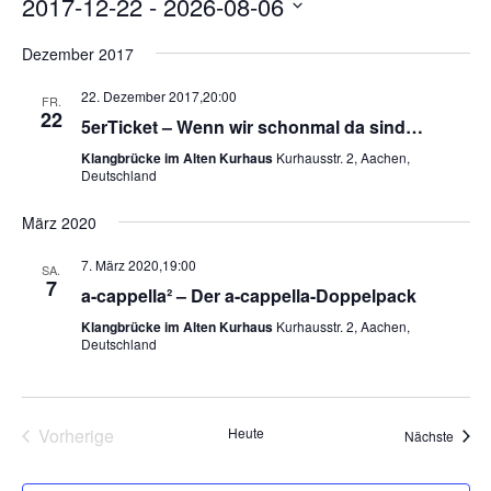
2017-12-22
 - 
2026-08-06
Datum
Dezember 2017
wählen.
22. Dezember 2017,20:00
FR.
22
5erTicket – Wenn wir schonmal da sind…
Klangbrücke im Alten Kurhaus
Kurhausstr. 2, Aachen,
Deutschland
März 2020
7. März 2020,19:00
SA.
7
a-cappella² – Der a-cappella-Doppelpack
Klangbrücke im Alten Kurhaus
Kurhausstr. 2, Aachen,
Deutschland
Vorherige
Heute
Veran
Nächste
Veranstaltungen