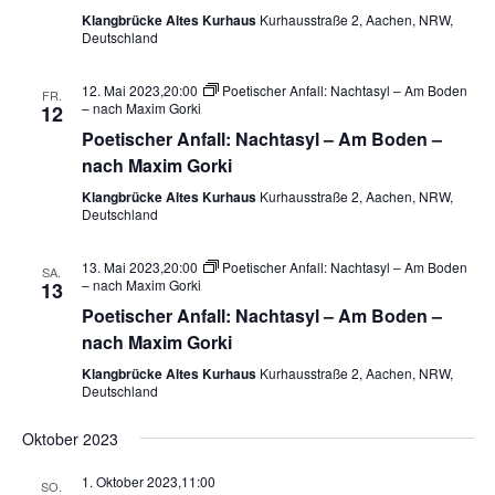
Klangbrücke Altes Kurhaus
Kurhausstraße 2, Aachen, NRW,
Deutschland
12. Mai 2023,20:00
Poetischer Anfall: Nachtasyl – Am Boden
FR.
– nach Maxim Gorki
12
Poetischer Anfall: Nachtasyl – Am Boden –
nach Maxim Gorki
Klangbrücke Altes Kurhaus
Kurhausstraße 2, Aachen, NRW,
Deutschland
13. Mai 2023,20:00
Poetischer Anfall: Nachtasyl – Am Boden
SA.
– nach Maxim Gorki
13
Poetischer Anfall: Nachtasyl – Am Boden –
nach Maxim Gorki
Klangbrücke Altes Kurhaus
Kurhausstraße 2, Aachen, NRW,
Deutschland
Oktober 2023
1. Oktober 2023,11:00
SO.