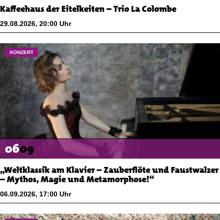
Kaffeehaus der Eitelkeiten – Trio La Colombe
29.08.2026
,
20:00
Uhr
KONZERT
06
09
„Weltklassik am Klavier – Zauberflöte und Faustwalzer
– Mythos, Magie und Metamorphose!“
06.09.2026
,
17:00
Uhr