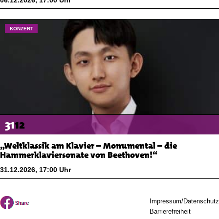
KONZERT
31
12
„Weltklassik am Klavier – Monumental – die
Hammerklaviersonate von Beethoven!“
31.12.2026
,
17:00
Uhr
Impressum/Datenschutz
Barrierefreiheit