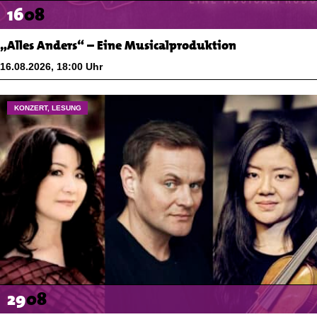
16
08
„Alles Anders“ – Eine Musicalproduktion
16.08.2026
,
18:00
Uhr
KONZERT, LESUNG
29
08