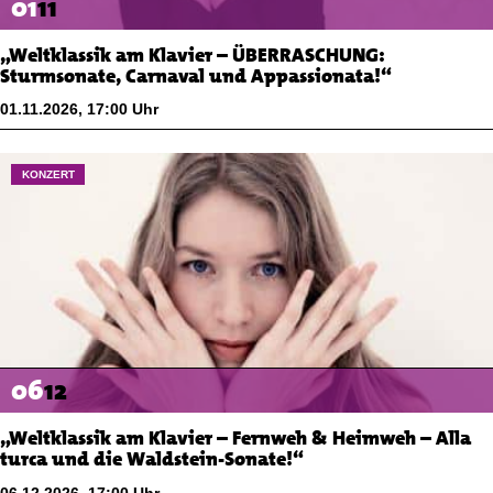
01
11
„Weltklassik am Klavier – ÜBERRASCHUNG:
Sturmsonate, Carnaval und Appassionata!“
01.11.2026
,
17:00
Uhr
KONZERT
06
12
„Weltklassik am Klavier – Fernweh & Heimweh – Alla
turca und die Waldstein-Sonate!“
06.12.2026
,
17:00
Uhr