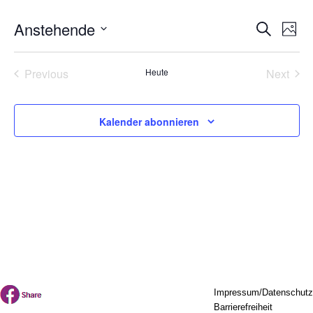
Verans
Ver
Anstehende
Suche
Photo
Ans
Suche
Select
Nav
date.
und
Previous
Heute
Next
Ansicht
Veranstaltungen
Verans
Naviga
Kalender abonnieren
Impressum/Datenschutz
Barrierefreiheit