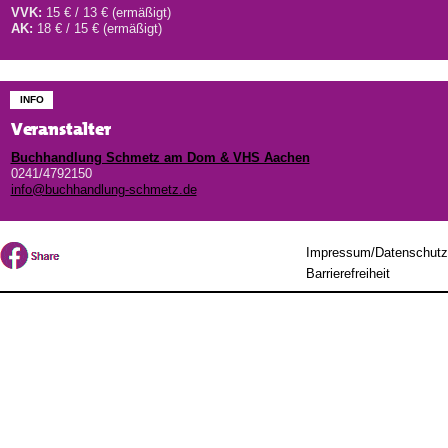
VVK:
15 € / 13 € (ermäßigt)
AK:
18 € / 15 € (ermäßigt)
INFO
Veranstalter
Buchhandlung Schmetz am Dom & VHS Aachen
0241/4792150
info@buchhandlung-schmetz.de
Impressum/Datenschutz
Barrierefreiheit