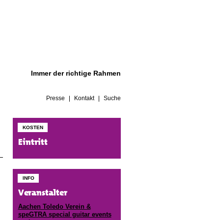
Immer der richtige Rahmen
Presse
Kontakt
Suche
KOSTEN
Eintritt
INFO
Veranstalter
Aachen Toledo Verein &
speGTRA special guitar events